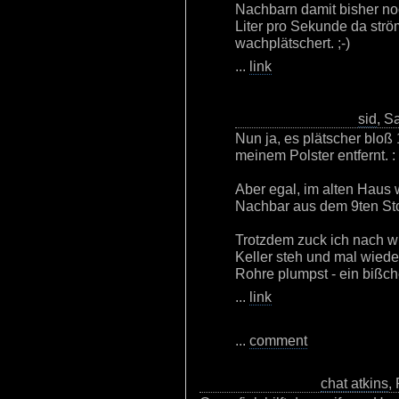
Nachbarn damit bisher noc
Liter pro Sekunde da str
wachplätschert. ;-)
...
link
sid
, S
Nun ja, es plätscher bloß
meinem Polster entfernt. : 
Aber egal, im alten Haus
Nachbar aus dem 9ten Stoc
Trotzdem zuck ich nach w
Keller steh und mal wieder
Rohre plumpst - ein bißch
...
link
...
comment
chat atkins
,