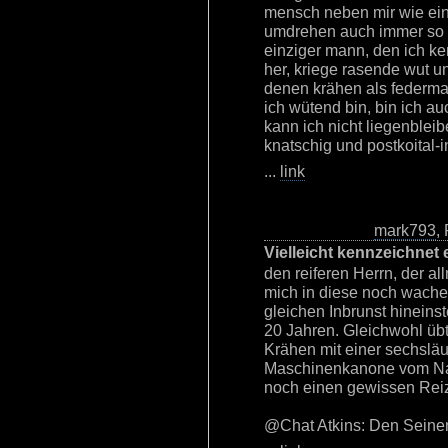
mensch neben mir wie ein s
umdrehen auch immer so an
einziger mann, den ich ken
her, kriege rasende wut un
denen krähen als federma
ich wütend bin, bin ich au
kann ich nicht liegenbleib
knatschig und postkoital-
...
link
mark793
,
Vielleicht kennzeichnet 
den reiferen Herrn, der al
mich in diese noch wache
gleichen Inbrunst hineins
20 Jahren. Gleichwohl übt
Krähen mit einer sechslä
Maschinenkanone vom Nac
noch einen gewissen Reiz
@Chat Atkins: Den Seinen g