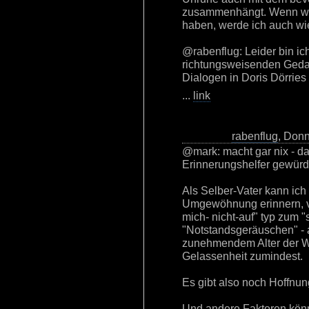
zusammenhängt. Wenn wir 
haben, werde ich auch wie
@rabenflug: Leider bin ic
richtungsweisenden Geda
Dialogen in Doris Dörries
...
link
rabenflug
, Donn
@mark: macht gar nix - da
Erinnerungshelfer gewürdig
Als Selber-Vater kann ich
Umgewöhnung erinnern, v
mich- nicht-auf" typ zum "
"Notstandsgeräuschen" - ab
zunehmendem Alter der W
Gelassenheit zumindest.
Es gibt also noch Hoffnung.
Und andere Faktoren kön