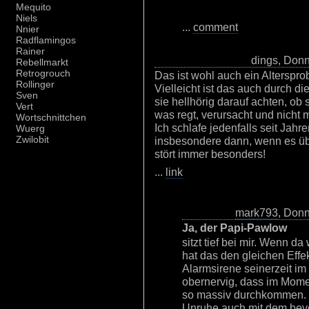
Mequito
Niels
...
comment
Nnier
Radflamingos
Rainer
dings, Donn
Rebellmarkt
Retrogrouch
Das ist wohl auch ein Altersprob
Rollinger
Vielleicht ist das auch durch di
Sven
sie hellhörig darauf achten, ob
Vert
was regt, verursacht und nicht 
Wortschnittchen
Ich schlafe jedenfalls seit Jahr
Wuerg
Zwilobit
insbesondere dann, wenn es übe
stört immer besonders!
...
link
mark793
, Donn
Ja, der Papi-Pawlow
sitzt tief bei mir. Wenn d
hat das den gleichen Effekt
Alarmsirene seinerzeit im
obernervig, dass im Mome
so massiv durchkommen. K
Unruhe auch mit dem bev