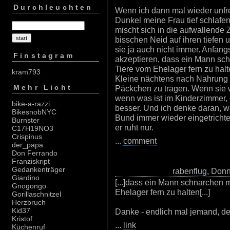
Durchleuchten
Wenn ich dann mal wieder unfre
Dunkel meine Frau tief schlafe
mischt sich in die aufwallende Z
bisschen Neid auf ihren tiefen 
sie ja auch nicht immer. Anfangs
Finstagram
akzeptieren, dass ein Mann sc
Tiere vom Ehelager fern zu halte
kram793
Kleine nächtens nach Nahrung sc
Mehr Licht
Päckchen zu tragen. Wenn sie w
wenn was ist im Kinderzimmer, d
bike-a-razzi
besser. Und ich denke daran, 
BikesnobNYC
Bund immer wieder eingetrichter
Burnster
er ruht nur.
C17H19NO3
Crispinus
...
comment
der_papa
Don Ferrando
Franziskript
Gedankenträger
rabenflug
, Donn
Giardino
[...]dass ein Mann schnarchen 
Gnogongo
Ehelager fern zu halten[...]
Gorillaschnitzel
Herzbruch
Kid37
Danke - endlich mal jemand, de
Kristof
...
link
Küchenruf