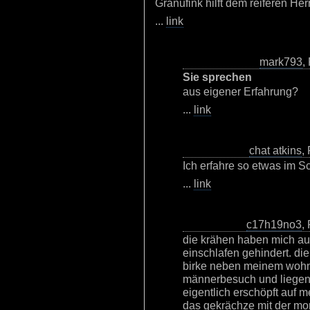
Granufink hilft dem reiferen He
...
link
mark793
,
Sie sprechen
aus eigener Erfahrung?
...
link
chat atkins
,
Ich erfahre so etwas im Sch
...
link
c17h19no3
,
die krähen haben mich au
einschlafen gehindert. die
birke neben meinem wohn
männerbesuch und liegen w
eigentlich erschöpft auf m
das gekrächze mit der m