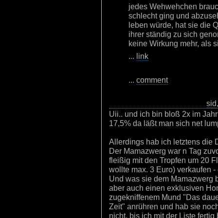
jedes Wehwehchen brauchte
schlecht ging und abzuseh
leben würde, hat sie die
ihrer ständig zu sich gen
keine Wirkung mehr, als si
...
link
...
comment
sid
Uii.. und ich bin bloß 2x im Jah
17,5% da läßt man sich net lum
Allerdings hab ich letztens di
Der Mamazwerg war n Tag zuvor
fleißig mit den Tropfen um 20 Fl
wollte max. 3 Euro) verkaufen - 
Und was sie dem Mamazwerg bes
aber auch einen exklusiven Hom
zugekniffenem Mund "Das dauert 
Zeit" anrühren und hab sie noch
nicht, bis ich mit der Liste fertig