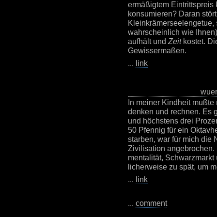
ermäßigtem Eintrittspreis 
konsumieren? Daran stört 
Kleinkrämerseelengetue, 
wahrscheinlich wie Ihnen)
aufhält und
Zeit
kostet. Di
Gewissermaßen.
...
link
wue
In meiner Kindheit mußte 
denken und rechnen. Es ga
und höchstens drei Proze
50 Pfennig für ein Oktav­h
starben, war für mich die 
Zivilisation angebrochen.
mentalität, Schwarz­markt 
licher­weise zu spät, um
...
link
...
comment