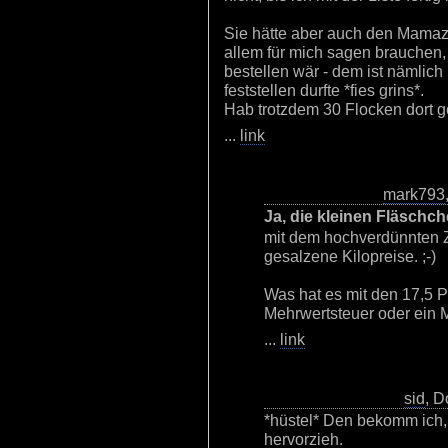
Sie hätte aber auch den Mamaz
allem für mich sagen brauchen,
bestellen wär - dem ist nämlich
feststellen durfte *fies grins*.
Hab trotzdem 30 Flocken dort gel
...
link
mark793
Ja, die kleinen Fläschc
mit dem hochverdünnten Z
gesalzene Kilopreise. ;-)
Was hat es mit den 17,5 P
Mehrwertsteuer oder ein 
...
link
sid
, D
*hüstel* Den bekomm ich,
hervorzieh.