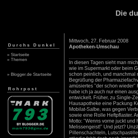
Die du
Mittwoch, 27. Februar 2008
Durchs Dunkel
Apotheken-Umschau
» Startseite
» Themen
In diesen Tagen sieht man mich 
wie im Supermarkt oder beim Ge
schon peinlich, und manchmal m
» Blogger.de Startseite
Begrüßung der Pharmaziefachve
amüsiertes "der schon wieder" 
Rohrpost
habe ich ja auch nur einen au
entwickelt. Früher, zu Single-Ze
Hausapotheke eine Packung Ko
Mobilat-Salbe, was gegen Ver
sowie eine Rolle Heftpflaster.
Motto: "Wenns vorne juckt und h
Melissengeist!" Und jetzt? Unz
Pillenschachteln, Lutschpastille