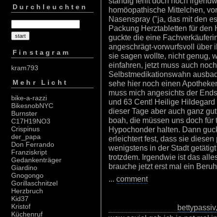
ständig fehlt doch noch irgend
Durchleuchten
homöopathische Mittelchen, vo
Nasenspray ("ja, das mit den es
Packung Herztabletten für den H
guckte die eine Fachverkäuferi
angeschrägt-vorwurfsvoll über i
Finstagram
sie sagen wollte, nicht genug, w
einfahren, jetzt muss auch noc
kram793
Selbstmedikationswahn ausbad
Mehr Licht
sehe hier noch einen Apotheke
muss mich angesichts der Ends
bike-a-razzi
und 63 Cent! Heilige Hildegard
BikesnobNYC
dieser Tage aber auch ganz gut
Burnster
boah, die müssen uns doch für 
C17H19NO3
Hypochonder halten. Dann gucke
Crispinus
der_papa
erleichtert fest, dass sie dies
Don Ferrando
wenigstens in der Stadt getätig
Franziskript
trotzdem. Irgendwie ist das alle
Gedankenträger
brauche jetzt erst mal ein Beru
Giardino
Gnogongo
...
comment
Gorillaschnitzel
Herzbruch
Kid37
Kristof
bettypassiv
Küchenruf