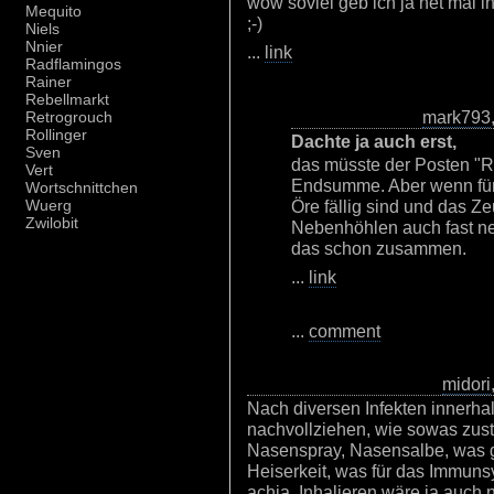
wow soviel geb ich ja net mal i
Mequito
;-)
Niels
Nnier
...
link
Radflamingos
Rainer
Rebellmarkt
mark793
Retrogrouch
Rollinger
Dachte ja auch erst,
Sven
das müsste der Posten "Rü
Vert
Endsumme. Aber wenn für 
Wortschnittchen
Öre fällig sind und das 
Wuerg
Zwilobit
Nebenhöhlen auch fast ne
das schon zusammen.
...
link
...
comment
midori
Nach diversen Infekten innerhal
nachvollziehen, wie sowas zu
Nasenspray, Nasensalbe, was 
Heiserkeit, was für das Immun
achja, Inhalieren wäre ja auch n