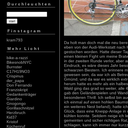
Durchleuchten
Finstagram
kram793
Da holt man doch mal die neu berei
eben von der Audi-Werkstatt nach 
Mehr Licht
gestochen worden. Hatte dieser T
einen kleinen Fight um meine Bratw
bike-a-razzi
in der zweiten Runde verlor, aber 
BikesnobNYC
Eindruck, es wäre dieses Jahr bes
Burnster
schwarzen Biestern. Ich erinnere 
C17H19NO3
gewesen sein, da war ich als Betre
Crispinus
Gmünd, und da war es wirklich ext
der_papa
herum hatte es mehr als ein halbe
Don Ferrando
Wald ging das grad so weiter, alle 
Franziskript
gab den Geländespielen und Wand
Gedankenträger
besonderen Thrill. Ich selbst bin 
Giardino
ich einmal auf einen hohlen Baumst
Gnogongo
ein weiteres Nest befand), hatte ic
Gorillaschnitzel
Glück, dass eine Kneipp-Anlage in
Herzbruch
kühlen konnte. Seitdem neige ich le
Kid37
gemeinten und sicher richtigen Rat
Kristof
schlagen, kann ich immer nur kurzz
Küchenruf