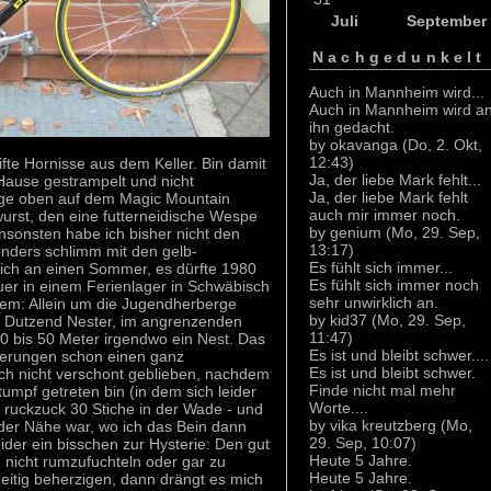
Juli
September
Nachgedunkelt
Auch in Mannheim wird...
Auch in Mannheim wird a
ihn gedacht.
by okavanga (Do, 2. Okt,
12:43)
fte Hornisse aus dem Keller. Bin damit
Ja, der liebe Mark fehlt...
Hause gestrampelt und nicht
Ja, der liebe Mark fehlt
age oben auf dem Magic Mountain
auch mir immer noch.
urst, den eine futterneidische Wespe
by genium (Mo, 29. Sep,
ansonsten habe ich bisher nicht den
13:17)
onders schlimm mit den gelb-
Es fühlt sich immer...
mich an einen Sommer, es dürfte 1980
Es fühlt sich immer noch
uer in einem Ferienlager in Schwäbisch
sehr unwirklich an.
rem: Allein um die Jugendherberge
by kid37 (Mo, 29. Sep,
s Dutzend Nester, im angrenzenden
11:47)
40 bis 50 Meter irgendwo ein Nest. Das
Es ist und bleibt schwer....
erungen schon einen ganz
Es ist und bleibt schwer.
auch nicht verschont geblieben, nachdem
Finde nicht mal mehr
umpf getreten bin (in dem sich leider
Worte....
h ruckzuck 30 Stiche in der Wade - und
by vika kreutzberg (Mo,
 der Nähe war, wo ich das Bein dann
29. Sep, 10:07)
ider ein bisschen zur Hysterie: Den gut
Heute 5 Jahre.
, nicht rumzufuchteln oder gar zu
Heute 5 Jahre.
eitig beherzigen, dann drängt es mich