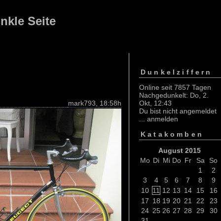
nkle Seite
Dunkelziffern
Online seit 7857 Tagen
Nachgedunkelt: Do, 2.
mark793
, 18:58h
Okt, 12:43
Du bist nicht angemeldet
...
anmelden
Katakomben
August 2015
Mo
Di
Mi
Do
Fr
Sa
So
1
2
3
4
5
6
7
8
9
10
11
12
13
14
15
16
17
18
19
20
21
22
23
24
25
26
27
28
29
30
31