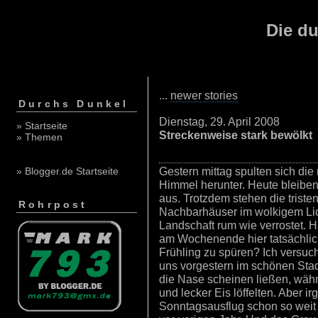
Die du
...
newer stories
Durchs Dunkel
Dienstag, 29. April 2008
» Startseite
Streckenweise stark bewölkt
» Themen
Gestern mittag spulten sich di
» Blogger.de Startseite
Himmel herunter. Heute bleiben
aus. Trotzdem stehen die trist
Rohrpost
Nachbarhäuser im wolkigem Lich
Landschaft rum wie verrostet. H
am Wochenende hier tatsächlic
Frühling zu spüren? Ich versuc
uns vorgestern im schönen Stad
die Nase scheinen ließen, wäh
und lecker Eis löffelten. Aber i
Sonntagsausflug schon so weit