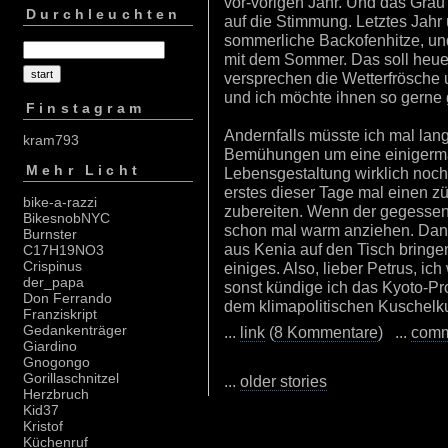
vor-vorigen Jahr. Und das Gra
Durchleuchten
auf die Stimmung. Letztes Jahr
sommerliche Backofenhitze, und
mit dem Sommer. Das soll heuer
versprechen die Wetterfrösche 
und ich möchte ihnen so gerne
Finstagram
Andernfalls müsste ich mal la
kram793
Bemühungen um eine einigerma
Mehr Licht
Lebensgestaltung wirklich noch z
erstes dieser Tage mal einen z
bike-a-razzi
zubereiten. Wenn der gegessen 
BikesnobNYC
schon mal warm anziehen. Dann
Burnster
aus Kenia auf den Tisch bringen
C17H19NO3
Crispinus
einiges. Also, lieber Petrus, ich
der_papa
sonst kündige ich das Kyoto-Pro
Don Ferrando
dem klimapolitischen Kuschelku
Franziskript
Gedankenträger
...
link
(
8 Kommentare
) ...
com
Giardino
Gnogongo
Gorillaschnitzel
...
older stories
Herzbruch
Kid37
Kristof
Küchenruf