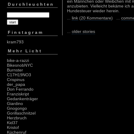
ein Männchen oder Weibchen mit mi
Durchleuchten
anzubieten. Vielleicht bekäme ich a
Hundesteuer wieder herein.
...
link
(
20 Kommentare
) ...
comme
...
older stories
Finstagram
kram793
Mehr Licht
bike-a-razzi
BikesnobNYC
Burnster
C17H19NO3
Crispinus
der_papa
Don Ferrando
Franziskript
Gedankenträger
Giardino
Gnogongo
Gorillaschnitzel
Herzbruch
Kid37
Kristof
Küchenruf