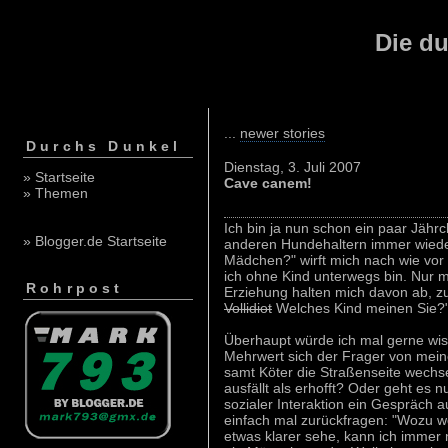
Die du
...
newer stories
Durchs Dunkel
Dienstag, 3. Juli 2007
» Startseite
Cave canem!
» Themen
Ich bin ja nun schon ein paar Jähr
» Blogger.de Startseite
anderen Hundehaltern immer wieder
Mädchen?" wirft mich nach wie vor 
ich ohne Kind unterwegs bin. Nur m
Rohrpost
Erziehung halten mich davon ab, z
Vollidiot
Welches Kind meinen Sie?
Überhaupt würde ich mal gerne wis
Mehrwert sich der Frager von meine
samt Köter die Straßenseite wechs
ausfällt als erhofft? Oder geht es 
sozialer Interaktion ein Gespräch au
einfach mal zurückfragen: "Wozu w
etwas klarer sehe, kann ich immer 