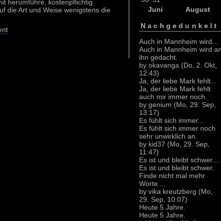
t herumführe, kostenpflichtig
Juni
August
uf die Art und Weise wenigstens die
Nachgedunkelt
nt
Auch in Mannheim wird...
Auch in Mannheim wird a
ihn gedacht.
by okavanga (Do, 2. Okt,
12:43)
Ja, der liebe Mark fehlt...
Ja, der liebe Mark fehlt
auch mir immer noch.
by genium (Mo, 29. Sep,
13:17)
Es fühlt sich immer...
Es fühlt sich immer noch
sehr unwirklich an.
by kid37 (Mo, 29. Sep,
11:47)
Es ist und bleibt schwer....
Es ist und bleibt schwer.
Finde nicht mal mehr
Worte....
by vika kreutzberg (Mo,
29. Sep, 10:07)
Heute 5 Jahre.
Heute 5 Jahre.