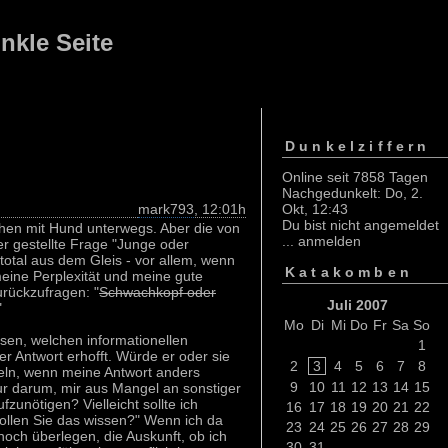
nkle Seite
Dunkelziffern
Online seit 7858 Tagen
Nachgedunkelt: Do, 2.
mark793
, 12:01h
Okt, 12:43
Du bist nicht angemeldet
chen mit Hund unterwegs. Aber die von
...
anmelden
 gestellte Frage "Junge oder
total aus dem Gleis - vor allem, wenn
Katakomben
eine Perplexität und meine gute
urückzufragen: "
Schwachkopf oder
Juli 2007
"
Mo
Di
Mi
Do
Fr
Sa
So
sen, welchen informationellen
1
r Antwort erhofft. Würde er oder sie
2
3
4
5
6
7
8
eln, wenn meine Antwort anders
9
10
11
12
13
14
15
nur darum, mir aus Mangel an sonstiger
fzunötigen? Vielleicht sollte ich
16
17
18
19
20
21
22
ollen Sie das wissen?" Wenn ich da
23
24
25
26
27
28
29
noch überlegen, die Auskunft, ob ich
30
31