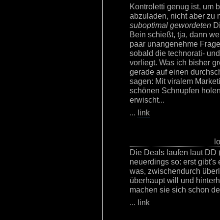
Kontroletti genug ist, um 
abzuladen, nicht aber zu
suboptimal gewordeten
Di
Bein schießt, tja, dann w
paar unangenehme Fragen 
sobald die technorati- u
vorliegt. Was ich bisher g
gerade auf einen durchsch
sagen: Mit viralem Marke
schönen Schnupfen holen
erwischt...
...
link
l
Die Deals laufen laut DD
neuerdings so: erst gibt's
was, zwischendurch überl
überhaupt will und hinterhe
machen sie sich schon de
...
link