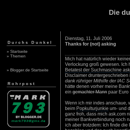
Die du
Dienstag, 11. Juli 2006
Durchs Dunkel
Thanks for (not) asking
» Startseite
» Themen
Mich hat natürlich wieder keine
Verlockung groß gewesen. Ich h
Betatest der Suchmaschine as
» Blogger.de Startseite
Disclaimer druntergeschrieben i
dank rühriger Mithilfe der IA
Rohrpost
hätte denen vorher meine Bank
ein
gemachter Mann
paar Euro 
Wenn ich mir indes anschaue, 
beim
Popkulturjunkie
um- und d
ganz froh, dass mich ask.com n
meiner Bankverbindung noch na
ich aber trotzdem: Ich finde die