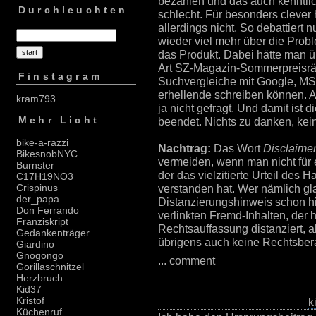
bezahlen und das auch kenntlic
Durchleuchten
schlecht. Für besonders clever 
allerdings nicht. So debattiert 
wieder viel mehr über die Proble
das Produkt. Dabei hätte man ü
Art SZ-Magazin-Sommerpreisrät
Finstagram
Suchvergleiche mit Google, M
erhellende schreiben können. A
kram793
ja nicht gefragt. Und damit ist
Mehr Licht
beendet. Nichts zu danken, kei
bike-a-razzi
Nachtrag:
Das Wort
Disclaime
BikesnobNYC
vermeiden, wenn man nicht für 
Burnster
der das vielzitierte Urteil des 
C17H19NO3
verstanden hat. Wer nämlich gla
Crispinus
der_papa
Distanzierungshinweis schon hi
Don Ferrando
verlinkten Fremd-Inhalten, der h
Franziskript
Rechtsauffassung distanziert, ab
Gedankenträger
übrigens auch keine Rechtsber
Giardino
Gnogongo
...
comment
Gorillaschnitzel
Herzbruch
Kid37
Kristof
k
Küchenruf