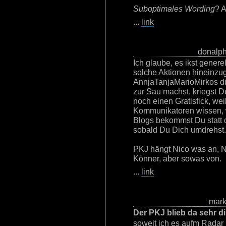
Suboptimales Wording
? A
...
link
donalp
Ich glaube, es ikst generel
solche Aktionen hineinz
AnnjaTanjaMarioMirkos di
zur Sau machst, kriegst 
noch einen Gratisfick, wei
Kommunikatoren wissen, 
Blogs bekommst Du statt 
sobald Du Dich umdrehst.
PKJ hängt Nico was an, N
Könner, aber sowas von.
...
link
mar
Der PKJ blieb da sehr di
soweit ich es aufm Radar