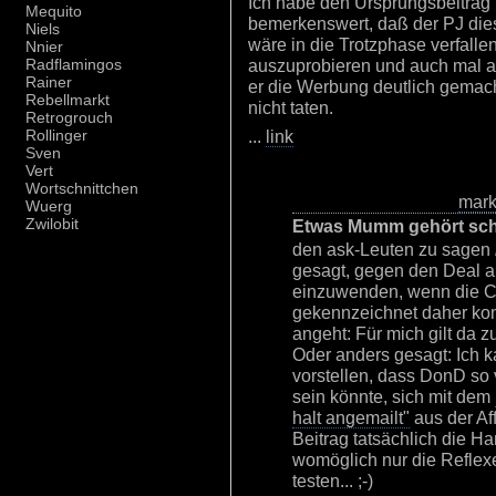
Ich habe den Ursprungsbeitrag n
Mequito
bemerkenswert, daß der PJ die
Niels
wäre in die Trotzphase verfallen
Nnier
auszuprobieren und auch mal a
Radflamingos
Rainer
er die Werbung deutlich gemac
Rebellmarkt
nicht taten.
Retrogrouch
...
link
Rollinger
Sven
Vert
Wortschnittchen
mar
Wuerg
Zwilobit
Etwas Mumm gehört sch
den ask-Leuten zu sagen
gesagt, gegen den Deal a
einzuwenden, wenn die C
gekennzeichnet daher ko
angeht: Für mich gilt da 
Oder anders gesagt: Ich ka
vorstellen, dass DonD so v
sein könnte, sich mit dem
halt angemailt"
aus der Af
Beitrag tatsächlich die Ha
womöglich nur die Refle
testen... ;-)