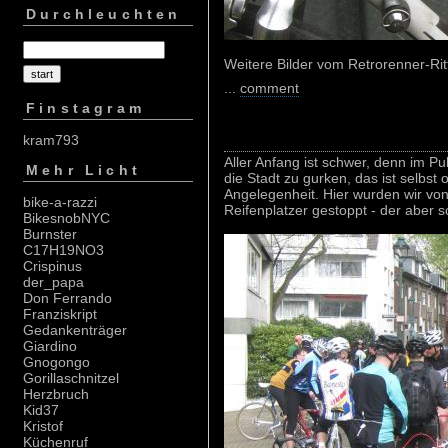
Durchleuchten
Weitere Bilder vom Retrorenner-Ri
...
comment
Finstagram
kram793
Aller Anfang ist schwer, denn im P
Mehr Licht
die Stadt zu gurken, das ist selbs
Angelegenheit. Hier wurden wir vo
bike-a-razzi
Reifenplatzer gestoppt - der aber sc
BikesnobNYC
Burnster
C17H19NO3
Crispinus
der_papa
Don Ferrando
Franziskript
Gedankenträger
Giardino
Gnogongo
Gorillaschnitzel
Herzbruch
Kid37
Kristof
Küchenruf