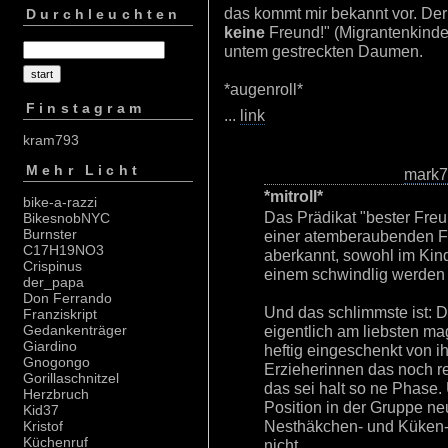
das kommt mir bekannt vor. Der
Durchleuchten
keine
Freund!" (Migrantenkinde
untem gestreckten Daumen.
*augenroll*
Finstagram
...
link
kram793
Mehr Licht
mark
*mitroll*
bike-a-razzi
Das Prädikat "bester Freu
BikesnobNYC
Burnster
einer atemberaubenden F
C17H19NO3
aberkannt, sowohl im Kin
Crispinus
einem schwindlig werden 
der_papa
Don Ferrando
Und das schlimmste ist: D
Franziskript
eigentlich am liebsten m
Gedankenträger
Giardino
heftig eingeschenkt von ih
Gnogongo
Erzieherinnen das noch r
Gorillaschnitzel
das sei halt so ne Phase.
Herzbruch
Position in der Gruppe neu
Kid37
Nesthäkchen- und Küken-St
Kristof
Küchenruf
nicht...