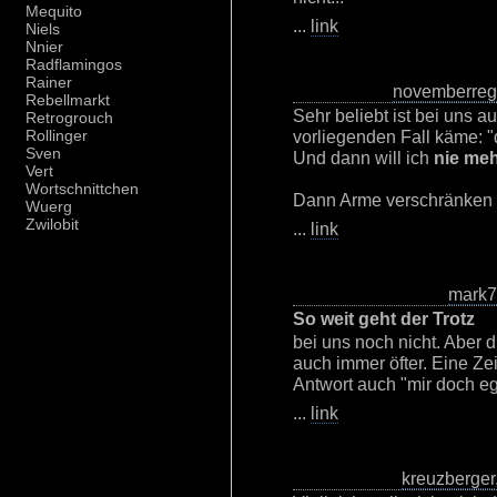
Mequito
...
link
Niels
Nnier
Radflamingos
Rainer
novemberre
Rebellmarkt
Sehr beliebt ist bei uns a
Retrogrouch
vorliegenden Fall käme: "
Rollinger
Sven
Und dann will ich
nie me
Vert
Wortschnittchen
Dann Arme verschränken 
Wuerg
Zwilobit
...
link
mark
So weit geht der Trotz
bei uns noch nicht. Aber d
auch immer öfter. Eine Zei
Antwort auch "mir doch eg
...
link
kreuzberger